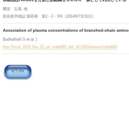
國安 弘基, 他
奈良医学雑誌 第65巻 第1・2・3号（2014年7月31日）
Association of plasma concentrations of branched-chain amino a
Budhathoki S et al. ]
Ann Oncol. 2016 Dec 22. pii: mdw680. doi: 10.1093/annonc/mdw680