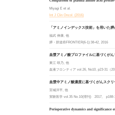
Comparison of plasma amino acid profile-
Miyagi E et al.
Int J Clin Oncol. (2016)
「アミノインデックス技術」を用いた膵
福武 伸康, 他
膵・胆道癌FRONTIER(6-1):38-42, 2016
血漿アミノ酸プロファイルに基づくがん
東江 咲乃, 他
血液フロンティア vol.26, No10, p23-31（2
血漿中アミノ酸濃度に基づくがんスクリ
宮城洋平, 他
実験医学 vol.35 No.10(増刊) 2017, p188-
Perioperative dynamics and significance of