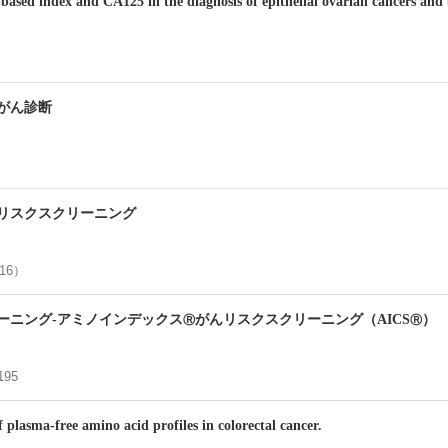
based index and CA125 in the diagnosis of epithelial ovarian cancers and
がん診断
リスクスクリーニング
016）
ーニング-アミノインデックス
がんリスクスクリーニング（AICS
）
Ⓡ
Ⓡ
195
 plasma-free amino acid profiles in colorectal cancer.