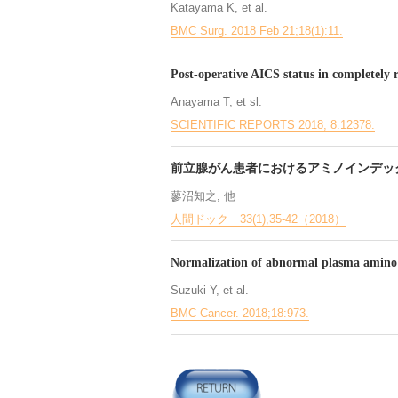
Katayama K, et al.
BMC Surg. 2018 Feb 21;18(1):11.
Post-operative AICS status in completely r
Anayama T, et sl.
SCIENTIFIC REPORTS 2018; 8:12378.
前立腺がん患者におけるアミノインデッ
蓼沼知之, 他
人間ドック 33(1),35-42（2018）
Normalization of abnormal plasma amino ac
Suzuki Y, et al.
BMC Cancer. 2018;18:973.