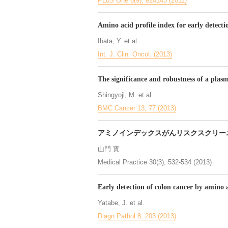
PLoS One 6(9), e24143 (2011)
Amino acid profile index for early detecti
Ihata, Y. et al
Int. J. Clin. Oncol. (2013)
The significance and robustness of a plas
Shingyoji, M. et al.
BMC Cancer 13, 77 (2013)
アミノインデックスがんリスクスクリーニング
山門 實
Medical Practice 30(3), 532-534 (2013)
Early detection of colon cancer by amino 
Yatabe, J. et al.
Diagn Pathol 8, 203 (2013)