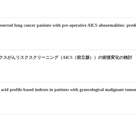
esected lung cancer patients with pre-operative AICS abnormalities: predic
クスがんリスクスクリーニング（AICS（前立腺））の術後変化の検討
id profile-based indexes in patients with gynecological malignant tumors